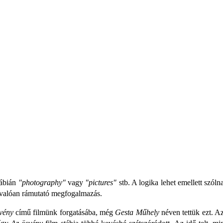
ábián
"photography"
vagy
"pictures"
stb. A logika lehet emellett szól
ánvalóan rámutató megfogalmazás.
vény
című filmünk forgatásába, még
Gesta Műhely
néven tettük ezt. Az