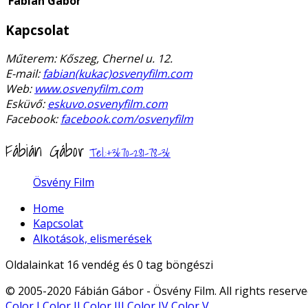
Fábián Gábor
Kapcsolat
Műterem: Kőszeg, Chernel u. 12.
E-mail:
fabian(kukac)osvenyfilm.com
Web:
www.osvenyfilm.com
Esküvő:
eskuvo.osvenyfilm.com
Facebook:
facebook.com/osvenyfilm
Fábián Gábor
Tel.:+3670-281-78-36
Ösvény Film
Home
Kapcsolat
Alkotások, elismerések
Oldalainkat 16 vendég és 0 tag böngészi
© 2005-2020 Fábián Gábor - Ösvény Film. All rights reserv
Color I
Color II
Color III
Color IV
Color V