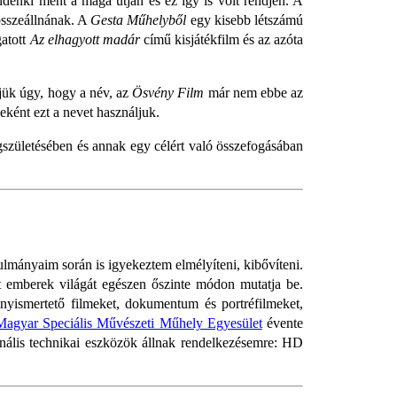
ndenki ment a maga útján és ez így is volt rendjén. A
összeállnának. A
Gesta Műhelyből
egy kisebb létszámú
gatott
Az elhagyott madár
című kisjátékfilm és az azóta
jük úgy, hogy a név, az
Ösvény Film
már nem ebbe az
eként ezt a nevet használjuk.
születésében és annak egy célért való összefogásában
ulmányaim során is igyekeztem elmélyíteni, kibővíteni.
lt emberek világát egészen őszinte módon mutatja be.
nyismertető filmeket, dokumentum és portréfilmeket,
Magyar Speciális Művészeti Műhely Egyesület
évente
onális technikai eszközök állnak rendelkezésemre: HD