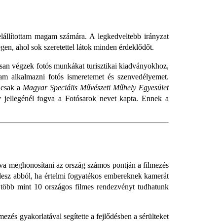
lállítottam magam számára. A legkedveltebb irányzat
n, ahol sok szeretettel látok minden érdeklődőt.
tosan végzek fotós munkákat turisztikai kiadványokhoz,
am alkalmazni fotós ismeretemet és szenvedélyemet.
ncsak a
Magyar Speciális Művészeti Műhely Egyesület
ív jellegénél fogva a Fotósarok nevet kapta. Ennek a
ulva meghonosítani az ország számos pontján a filmezés
 lesz abból, ha értelmi fogyatékos embereknek kamerát
öbb mint 10 országos filmes rendezvényt tudhatunk
zés gyakorlatával segítette a fejlődésben a sérülteket