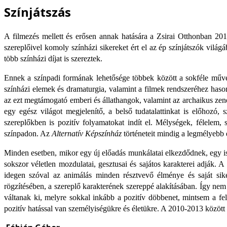
Színjátszás
A filmezés mellett és erősen annak hatására a Zsirai Otthonban 20
szereplőivel komoly színházi sikereket ért el az ép színjátszók vilá
több színházi díjat is szereztek.
Ennek a színpadi formának lehetősége többek között a sokféle művé
színházi elemek és dramaturgia, valamint a filmek rendszeréhez hasonl
az ezt megtámogató emberi és állathangok, valamint az archaikus zené
egy egész világot megjelenítő, a belső tudatalattinkat is előhozó
szereplőkben is pozitív folyamatokat indít el. Mélységek, félelem,
színpadon. Az
Alternatív Képszínház
történeteit mindig a legmélyebb é
Minden esetben, mikor egy új előadás munkálatai elkezdődnek, egy ism
sokszor véletlen mozdulatai, gesztusai és sajátos karakterei adják. A 
idegen szóval az animálás minden résztvevő élménye és saját sike
rögzítésében, a szereplő karakterének szereppé alakításában. Így ne
váltanak ki, melyre sokkal inkább a pozitív döbbenet, mintsem a fels
pozitív hatással van személyiségükre és életükre. A 2010-2013 között