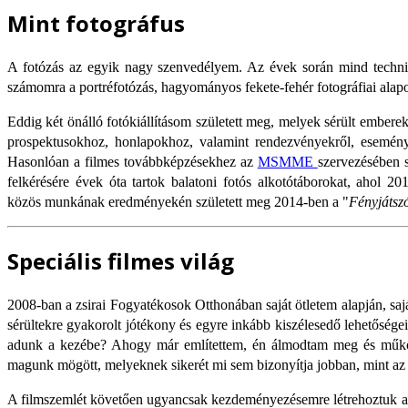
Mint fotográfus
A fotózás az egyik nagy szenvedélyem. Az évek során mind technika
számomra a portréfotózás, hagyományos fekete-fehér fotográfiai alap
Eddig két önálló fotókiállításom született meg, melyek sérült embere
prospektusokhoz, honlapokhoz, valamint rendezvényekről, esemény
Hasonlóan a filmes továbbképzésekhez az
MSMME
szervezésében 
felkérésére évek óta tartok balatoni fotós alkotótáborokat, ahol 2
közös munkának eredményekén született meg 2014-ben a "
Fényjátsz
Speciális filmes világ
2008-ban a zsirai Fogyatékosok Otthonában saját ötletem alapján, saj
sérültekre gyakorolt jótékony és egyre inkább kiszélesedő lehetőség
adunk a kezébe? Ahogy már említettem, én álmodtam meg és műk
magunk mögött, melyeknek sikerét mi sem bizonyítja jobban, mint az
A filmszemlét követően ugyancsak kezdeményezésemre létrehoztuk 