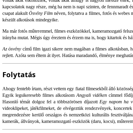
voltak akik elköltöztek, voltak akik amúgy is nagyon messze éltek,
kapcsolatok nagy része, még ha nem is napi szinten, de fennmaradt é
csapat alakult
Ösvény Film
néven, folytatva a filmes, fotós és webes
készült alkotások mindegyike.
Ma már fotós műteremmel, filmes eszközökkel, kameramozgató felszere
irányba mutat. Mégis úgy éreztem és érzem ma is, hogy kitartok és hálá
Az ösvény
című film igazi sikere nem magában a filmes alkotásban, 
rejlett. Azóta sem éltem át ilyet. Hatása maradandó, élménye megha
Folytatás
Ahogy fentebb írtam, részt vettem egy fiatal filmesekből álló közössé
Egyik legsikeresebb filmes alkotásom
Angyali vidéken
címmel fődíja
Hasonló témát dolgoz fel a többszörösen díjazott
Egy napom ha vé
videoklipeket, játékfilmeket, de elvégeztük rendezvények, koncerte
megrendezésre kerülő országos és nemzetközi kulturális fesztiváljá
kamerák, állványok, kameramozgató eszközök (daru, kocsi), műterem,