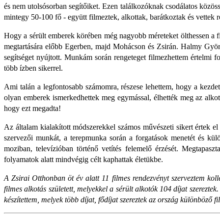
és nem utolsósorban segítőiket. Ezen találkozóknak csodálatos közössé
mintegy 50-100 fő - együtt filmeztek, alkottak, barátkoztak és vettek 
Hogy a sérült emberek körében még nagyobb méreteket ölthessen a f
megtartására előbb Egerben, majd Mohácson és Zsirán. Halmy György
segítséget nyújtott. Munkám során rengeteget filmezhettem értelmi f
több ízben sikerrel.
Ami talán a legfontosabb számomra, részese lehettem, hogy a kezdeti 
olyan emberek ismerkedhettek meg egymással, élhették meg az alkotá
hogy ezt megadta!
Az általam kialakított módszerekkel számos művészeti sikert értek el 
szervezői munkát, a terepmunka során a forgatások menetét és külö
moziban, televízióban történő vetítés felemelő érzését. Megtapaszta
folyamatok alatt mindvégig célt kaphattak életükbe.
A Zsirai Otthonban öt év alatt 11 filmes rendezvényt szerveztem kol
filmes alkotás született, melyekkel a sérült alkotók 104 díjat szerezte
készítettem, melyek több díjat, fődíjat szereztek az ország különböző fil