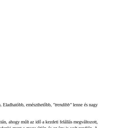
na. Eladhatóbb, emészthetőbb,
"trendibb"
lenne és nagy
tán, ahogy múlt az idő a kezdeti felállás megváltozott,