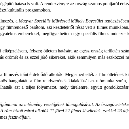
gépítő hatása is volt. A rendezvényre az ország számos pontjáról érkezt
részt kulturális programokon.
ilmezés, a
Magyar Speciális Művészeti Műhely Egyesület
rendezésében 
 filmrendező barátom, aki kezdetektől részt vett a filmes munkában,
ogyatékos emberekkel, megfigyelhettem egy speciális filmes módszer k
elképzelésem, félszeg ötletem hatására az egész ország területén szám
s örömét és az ezzel járó sikereket, akik semmilyen más eszközzel n
a filmezés iránt érdeklődő alkotók. Megismerhették a film ötletének ki
nös hangulatát, a film rendszerének kialakítását az utómunka során,
lhatták azt a teljes folyamatot, mely türelemre, együtt gondolkozásra
légáimmal az intézmény vezetőjének támogatásával. Az összejöveteleken
k. A rám bízott zsirai alkotók 11 fővel 22 filmet készítettek, ezekkel 23 
mes fesztiváljain.