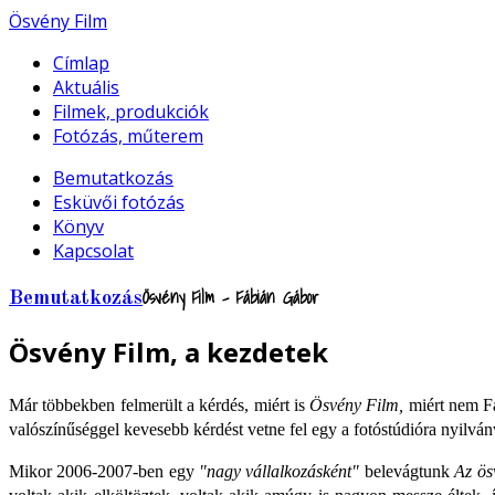
Ösvény Film
Címlap
Aktuális
Filmek, produkciók
Fotózás, műterem
Bemutatkozás
Esküvői fotózás
Könyv
Kapcsolat
Ösvény Film - Fábián Gábor
Bemutatkozás
Ösvény Film, a kezdetek
Már többekben felmerült a kérdés, miért is
Ösvény Film,
miért nem F
valószínűséggel kevesebb kérdést vetne fel egy a fotóstúdióra nyilv
Mikor 2006-2007-ben egy
"nagy vállalkozásként"
belevágtunk
Az ös