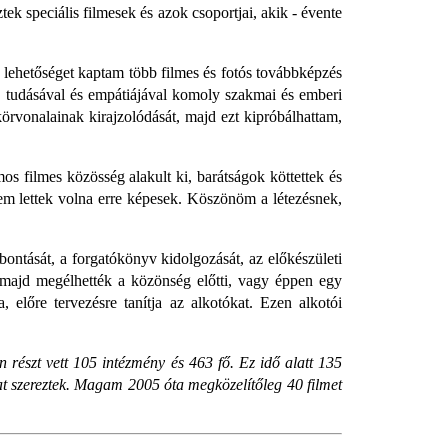
ek speciális filmesek és azok csoportjai, akik - évente
lehetőséget kaptam több filmes és fotós továbbképzés
 tudásával és empátiájával komoly szakmai és emberi
örvonalainak kirajzolódását, majd ezt kipróbálhattam,
os filmes közösség alakult ki, barátságok köttettek és
em lettek volna erre képesek. Köszönöm a létezésnek,
bontását, a forgatókönyv kidolgozását, az előkészületi
 majd megélhették a közönség előtti, vagy éppen egy
, előre tervezésre tanítja az alkotókat. Ezen alkotói
 részt vett 105 intézmény és 463 fő. Ez idő alatt 135
díjat szereztek. Magam 2005 óta megközelítőleg 40 filmet