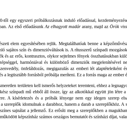
10-től egy egyszeri próbálkozásnak induló előadással, kezdeményezés
gában. Az első előadásunk
Az elhagyott madár
arany, majd az
Örök viss
szeti elem egyesítésében rejlik. Megtalálhatóak benne a képzőművés
ó sajátos szín és dimenzióváltások is. A rítusszerű színpadi mozgások,
k és az erős, kontrasztos, olykor sejtelmes fények összhatásukban külö
, szépséggel, harmóniával és különböző dimenziók megjelenítésével 
 szenvedély, önfeláldozás, megigazulás az emberi lét alaptételeiként 
s a legtisztább forrásból próbálja meríteni. Ez a forrás maga az ember é
eretlen területen kell ismerős helyzeteket teremteni, ehhez a legnagy
kész színpadi mű ebből áll össze, így az alkotókkal együtt jön létre a 
re. A kísérletezés és a próbák lényege nem egy idegen szerep elsa
m a szereplők idomulnak a darabhoz, hanem a darab a szereplőkhöz. A sé
zínes sajnálat a jellemző. Ez erősíti meg a szereplőkben a magukban é
 működött képszínház számos országos bemutatót és színházi díjat, val