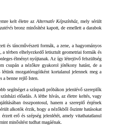
emre kelt életre az
Alternatív Képszínház,
mely sérült
zatérés
bronz minősítést kapott, de emellett a darabok
zeti és táncművészeti formák, a zene, a hagyományos
 a térben elhelyezkedő letisztult geometriai formák és
nleges élményt nyújtanak. Az így létrejövő felszültség
nem csupán a nézőkre gyakorol jótékony hatást, de a
és létünk mozgatórugóiként kortalanul jelennek meg a
s a benne rejlő Isten.
obb segítséget a színpadi próbákon jelenlévő szereplők
színházi előadás. A létbe hívás, az életre keltés, vagy
játításában összpontosul, hanem a szereplő énjének
rült alkotók érzik, hogy a nézőkből őszinte hatásokat
rzett erő és szépség jelenlétét, amely vitathatatlanul
amint minősítést tudhat magáénak.