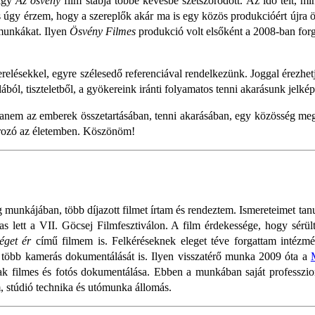
 így
Az ösvény
film stábja többé kevésbé szétszóródott. Az idő telt, mi
s úgy érzem, hogy a szereplők akár ma is egy közös produkcióért újra 
 munkákat. Ilyen
Ösvény Filmes
produkció volt elsőként a 2008-ban for
lésekkel, egyre szélesedő referenciával rendelkezünk. Joggal érezhet
ból, tiszteletből, a gyökereink iránti folyamatos tenni akarásunk jelkép
hanem az emberek összetartásában, tenni akarásában, egy közösség meg
tározó az életemben. Köszönöm!
g munkájában, több díjazott filmet írtam és rendeztem. Ismereteimet tan
s lett a VII. Göcsej Filmfesztiválon. A film érdekessége, hogy sérü
get ér
című filmem is. Felkéréseknek eleget téve forgattam intézmé
k több kamerás dokumentálását is. Ilyen visszatérő munka 2009 óta a
nak filmes és fotós dokumentálása. Ebben a munkában saját professzi
 stúdió technika és utómunka állomás.