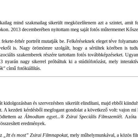
ilag mind szakmailag sikerült megközelítenem azt a szintet, amit fe
okon. 2013 decemberében nyitottam meg saját fotós műtermemet Kőszege
k fekete-fehér portréit mutatják be. Felkéréseknek eleget téve folyama
ekről is. Nagy örömömre szolgált, hogy a sérültek körében is tudt
szociális szakemberek részére tartottam fotós továbbképzéseket. Ugya
013 nyarán nagy sikerrel próbáltuk ki a stúdiófotózást, mely interakt
ók"
című fotókiállítás.
át kidolgozásban és szervezésben sikerült elindítani, majd ebből kiind
eit. A kezdeti kérdésből megfogant gondolat a következő volt: vajon mi
ödtettem az
Álmodtam egyet...® Zsirai Speciális Filmszemlét.
Azóta t
 összesített eredmények.
az
„Itt és most” Zsirai Filmnapokat
, mely műhelymunkával, a közös filme